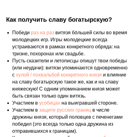
Как получить славу богатырскую?
Победи
раз на раз
витязя бо́льшей силы во время
молодецких игр. Игры молодецкие всегда
устраиваются в рамках конкретного обряда: на
тризне, похоронах или свадьбе.
Пусть сказители и летописцы опишут твои победы
(или неудачи): витязи упоминаются одновременно
с
хулой / похвальбой конкретного князя
и влияние
на славу богатырскую такое же, как и на славу
княжескую! С одним упоминанием князя может
быть связан только один витязь.
Участием в
усобицах
на выигравшей стороне.
Участием в
защите русских границ
в числе
дружины князя, который половцев с печенегами
победил (это всегда только одна дружина из
отправившихся к границам).