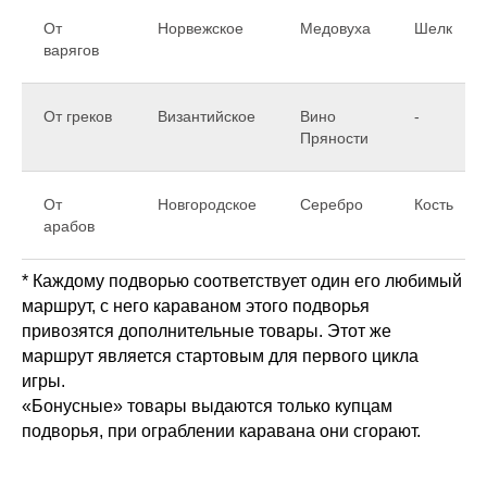
От
Норвежское
Медовуха
Шелк
варягов
От греков
Византийское
Вино
-
Пряности
От
Новгородское
Серебро
Кость
арабов
* Каждому подворью соответствует один его любимый
маршрут, с него караваном этого подворья
привозятся дополнительные товары. Этот же
маршрут является стартовым для первого цикла
игры.
«Бонусные» товары выдаются только купцам
подворья, при ограблении каравана они сгорают.