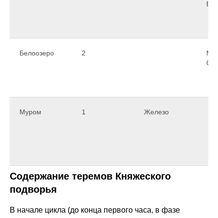
Вос
Белоозеро
2
Ме
Со
Муром
1
Железо
Содержание теремов Княжеского
подворья
В начале цикла (до конца первого часа, в фазе