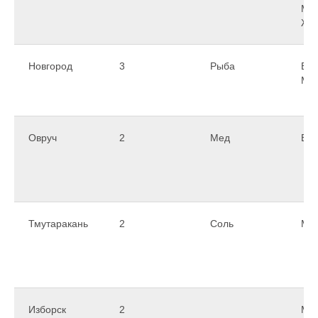
Ме
Же
Новгород
3
Рыба
Вос
Ме
Овруч
2
Мед
Вос
Тмутаракань
2
Соль
Ме
Изборск
2
Ме