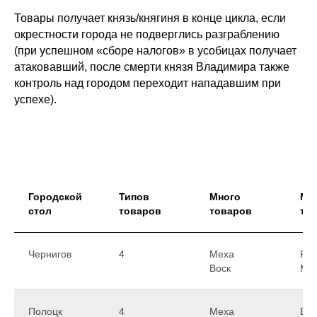
Товары получает князь/княгиня в конце цикла, если
окрестности города не подверглись разграблению
(при успешном «сборе налогов» в усобицах получает
атаковавший, после смерти князя Владимира также
контроль над городом переходит нападавшим при
успехе).
Городской
Типов
Много
Ма
стол
товаров
товаров
то
Чернигов
4
Меха
Ры
Воск
Ме
Полоцк
4
Меха
Вос