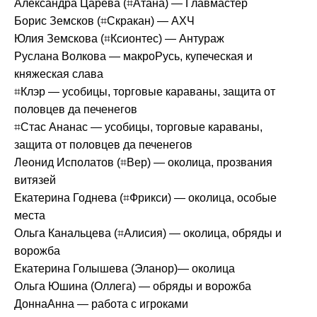
Александра Царева (⌗Атана) — Главмастер
Борис Земсков (⌗Скракан) — АХЧ
Юлия Земскова (⌗Ксионтес) — Антураж
Руслана Волкова — макроРусь, купеческая и
княжеская слава
⌗Клэр — усобицы, торговые караваны, защита от
половцев да печенегов
⌗Стас Ананас — усобицы, торговые караваны,
защита от половцев да печенегов
Леонид Исполатов (⌗Вер) — околица, прозвания
витязей
Екатерина Годнева (⌗Фрикси) — околица, особые
места
Ольга Канальцева (⌗Алисия) — околица, обряды и
ворожба
Екатерина Голышева (Эланор)— околица
Ольга Юшина (Оллега) — обряды и ворожба
ДоннаАнна — работа с игроками