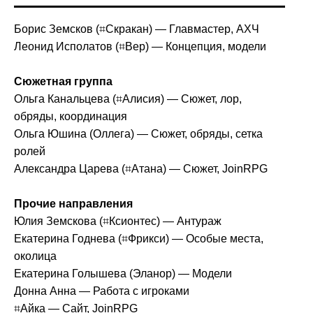
Борис Земсков (⌗Скракан) — Главмастер, АХЧ
Леонид Исполатов (⌗Вер) — Концепция, модели
Сюжетная группа
Ольга Канальцева (⌗Алисия) — Сюжет, лор,
обряды, координация
Ольга Юшина (Оллега) — Сюжет, обряды, сетка
ролей
Александра Царева (⌗Атана) — Сюжет, JoinRPG
Прочие направления
Юлия Земскова (⌗Ксионтес) — Антураж
Екатерина Годнева (⌗Фрикси) — Особые места,
околица
Екатерина Голышева (Эланор) — Модели
Донна Анна — Работа с игроками
⌗Айка — Сайт, JoinRPG