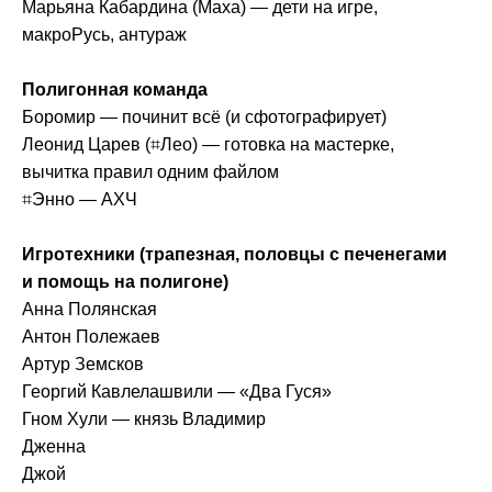
Марьяна Кабардина (Маха) — дети на игре,
макроРусь, антураж
Полигонная команда
Боромир — починит всё (и сфотографирует)
Леонид Царев (⌗Лео) — готовка на мастерке,
вычитка правил одним файлом
⌗Энно — АХЧ
Игротехники (трапезная, половцы с печенегами
и помощь на полигоне)
Анна Полянская
Антон Полежаев
Артур Земсков
Георгий Кавлелашвили — «Два Гуся»
Гном Хули — князь Владимир
Дженна
Джой